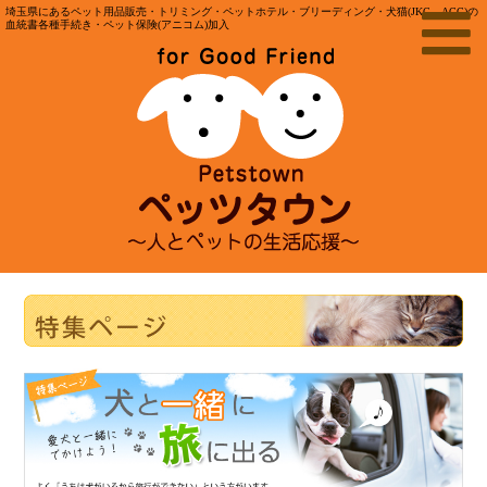
埼玉県にあるペット用品販売・トリミング・ペットホテル・ブリーディング・犬猫(JKC、ACC)の
血統書各種手続き・ペット保険(アニコム)加入